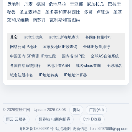
奥地利
丹麦
德国
危地马拉
圭亚那
尼加拉瓜
巴拉圭
秘鲁
圣文森特岛
圣多美和普林西比
多哥
卢旺达
圣基
茨和尼维斯
南苏丹
瓦利斯和富图纳
其它
IP地址信息
IP地址所在地查询
各国IP数量排行
网络公司IP地址
国家及地区IP段查询
全球IP数量排行
中国国内ISP商家 IP地址段
国内省市IP段
全球AS自治系统
各国自治系统排行
IP地址查ASN
域名whois查询
全球域名
域名注册排名
IP地址转换
IP地址计算器
© 2026查错IT网. Update:2026-08-06
赞助
广告(Ad)
雨云 云服务
领券啦 电商内部券
Ctrl+D收藏
粤ICP备13083991号
站点地图
更新信息
To：
8292669@qq.com