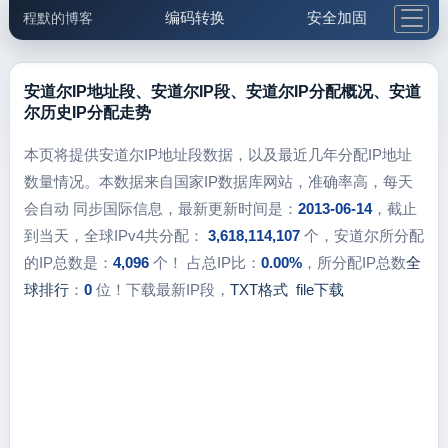
编码转换
安全加固
程默的博客
格式化与前端
网络工具
IP与域名
邮件工具
生活便民
更多工具
安道尔IP地址段、安道尔IP段、安道尔IP分配概况、安道
尔历史IP分配走势
5.1支付宝大红包
本页将提供安道尔IP地址段数据，以及最近几年分配IP地址
数量情况。本数据来自国家IP数据库网站，准确率高，每天
会自动 同步国际信息，最新更新时间是：
2013-06-14
，截止
到当天，全球IPv4共分配：
3,618,114,107
个，安道尔所分配
的IP总数是：
4,096
个！ 占总IP比：
0.00%
，所分配IP总数
全
球排行
：
0
位！下载最新IP段，
TXT格式
file下载