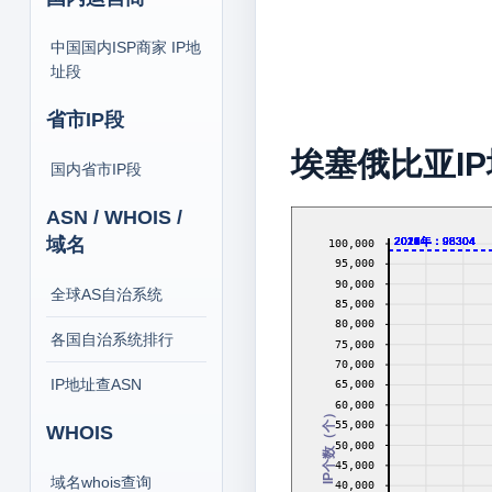
中国国内ISP商家 IP地
址段
省市IP段
埃塞俄比亚I
国内省市IP段
ASN / WHOIS /
域名
2013年：98304
2014年：98304
2016年：98304
2017年：98304
2018年：98304
2019年：98304
2020年：98304
2021年：98304
2022年：98304
2023年：98304
2024年：98304
2026年：98304
100,000
95,000
90,000
全球AS自治系统
85,000
80,000
各国自治系统排行
75,000
70,000
IP地址查ASN
65,000
60,000
IP个数（个）
55,000
WHOIS
50,000
45,000
域名whois查询
40,000