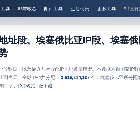
络工具
IP与域名
邮件工具
生活便民
更多工具
5.1支
P地址段、埃塞俄比亚IP段、埃塞俄
势
地址段数据，以及最近几年分配IP地址数量情况。本数据来自国家IP
止到当天，全球IPv4共分配：
3,618,114,107
个，埃塞俄比亚所分配的
IP段，
TXT格式
file下载