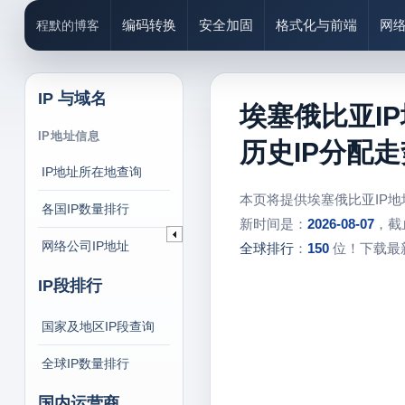
编码转换
安全加固
格式化与前端
网
程默的博客
IP 与域名
埃塞俄比亚I
IP地址信息
历史IP分配走
IP地址所在地查询
本页将提供埃塞俄比亚IP
各国IP数量排行
新时间是：
2026-08-07
，截
网络公司IP地址
全球排行
：
150
位！下载最新
IP段排行
国家及地区IP段查询
全球IP数量排行
国内运营商