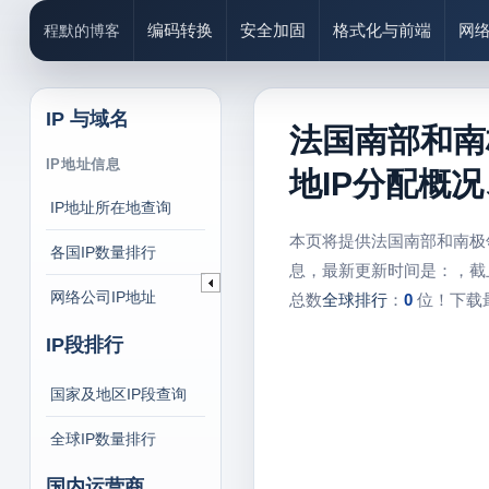
编码转换
安全加固
格式化与前端
网
程默的博客
IP 与域名
法国南部和南
IP地址信息
地IP分配概
IP地址所在地查询
本页将提供法国南部和南极
各国IP数量排行
息，最新更新时间是：
，截
网络公司IP地址
总数
全球排行
：
0
位！下载最
IP段排行
国家及地区IP段查询
全球IP数量排行
国内运营商