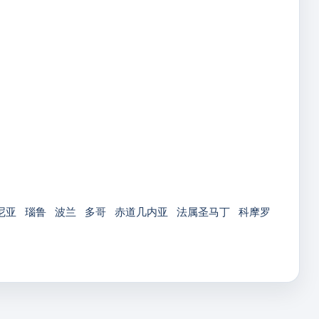
尼亚
瑙鲁
波兰
多哥
赤道几内亚
法属圣马丁
科摩罗