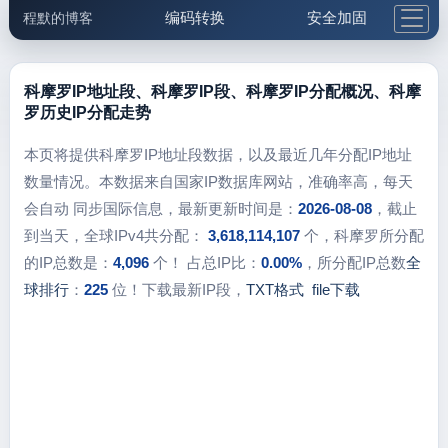
编码转换
安全加固
程默的博客
格式化与前端
网络工具
IP与域名
邮件工具
生活便民
更多工具
科摩罗IP地址段、科摩罗IP段、科摩罗IP分配概况、科摩
罗历史IP分配走势
5.1支付宝大红包
本页将提供科摩罗IP地址段数据，以及最近几年分配IP地址
数量情况。本数据来自国家IP数据库网站，准确率高，每天
会自动 同步国际信息，最新更新时间是：
2026-08-08
，截止
到当天，全球IPv4共分配：
3,618,114,107
个，科摩罗所分配
的IP总数是：
4,096
个！ 占总IP比：
0.00%
，所分配IP总数
全
球排行
：
225
位！下载最新IP段，
TXT格式
file下载