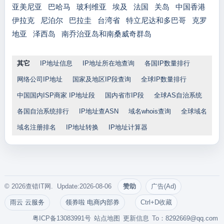
亚美尼亚
巴哈马
玻利维亚
埃及
法国
关岛
中国香港
伊拉克
尼泊尔
巴拉圭
台湾省
特立尼达和多巴哥
克罗
地亚
泽西岛
南乔治亚岛和南桑威奇群岛
其它
IP地址信息
IP地址所在地查询
各国IP数量排行
网络公司IP地址
国家及地区IP段查询
全球IP数量排行
中国国内ISP商家 IP地址段
国内省市IP段
全球AS自治系统
各国自治系统排行
IP地址查ASN
域名whois查询
全球域名
域名注册排名
IP地址转换
IP地址计算器
© 2026查错IT网. Update:2026-08-06
赞助
广告(Ad)
雨云 云服务
领券啦 电商内部券
Ctrl+D收藏
粤ICP备13083991号
站点地图
更新信息
To：
8292669@qq.com