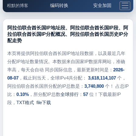
编码转换
安全加固
程默的博客
格式化与前端
网络工具
IP与域名
邮件工具
生活便民
更多工具
阿拉伯联合酋长国IP地址段、阿拉伯联合酋长国IP段、阿
拉伯联合酋长国IP分配概况、阿拉伯联合酋长国历史IP分
5.1支付宝大红包
配走势
本页将提供阿拉伯联合酋长国IP地址段数据，以及最近几年
分配IP地址数量情况。本数据来自国家IP数据库网站，准确
率高，每天会自动 同步国际信息，最新更新时间是：
2026-
08-07
，截止到当天，全球IPv4共分配：
3,618,114,107
个，
阿拉伯联合酋长国所分配的IP总数是：
3,740,800
个！ 占总IP
比：
0.10%
，所分配IP总数
全球排行
：
57
位！下载最新IP
段，
TXT格式
file下载