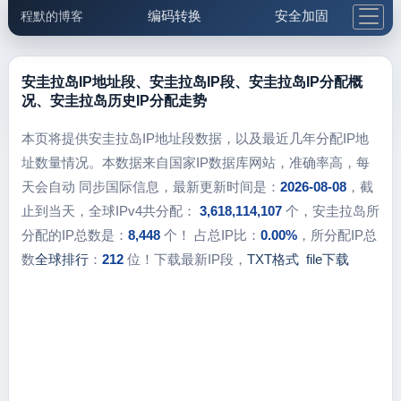
编码转换
安全加固
程默的博客
格式化与前端
网络工具
IP与域名
邮件工具
生活便民
更多工具
安圭拉岛IP地址段、安圭拉岛IP段、安圭拉岛IP分配概
况、安圭拉岛历史IP分配走势
5.1支付宝大红包
本页将提供安圭拉岛IP地址段数据，以及最近几年分配IP地
址数量情况。本数据来自国家IP数据库网站，准确率高，每
天会自动 同步国际信息，最新更新时间是：
2026-08-08
，截
止到当天，全球IPv4共分配：
3,618,114,107
个，安圭拉岛所
分配的IP总数是：
8,448
个！ 占总IP比：
0.00%
，所分配IP总
数
全球排行
：
212
位！下载最新IP段，
TXT格式
file下载