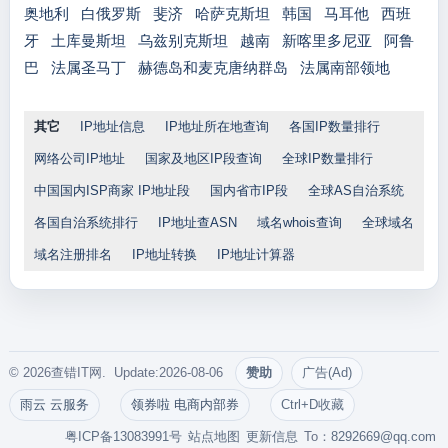
奥地利
白俄罗斯
斐济
哈萨克斯坦
韩国
马耳他
西班
牙
土库曼斯坦
乌兹别克斯坦
越南
新喀里多尼亚
阿鲁
巴
法属圣马丁
赫德岛和麦克唐纳群岛
法属南部领地
其它
IP地址信息
IP地址所在地查询
各国IP数量排行
网络公司IP地址
国家及地区IP段查询
全球IP数量排行
中国国内ISP商家 IP地址段
国内省市IP段
全球AS自治系统
各国自治系统排行
IP地址查ASN
域名whois查询
全球域名
域名注册排名
IP地址转换
IP地址计算器
© 2026查错IT网. Update:2026-08-06
赞助
广告(Ad)
雨云 云服务
领券啦 电商内部券
Ctrl+D收藏
粤ICP备13083991号
站点地图
更新信息
To：
8292669@qq.com