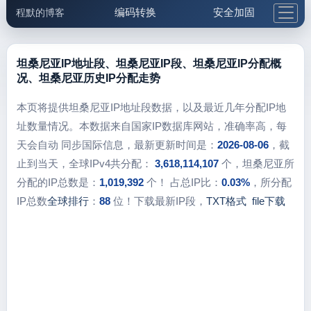
编码转换
安全加固
程默的博客
格式化与前端
网络工具
IP与域名
邮件工具
生活便民
更多工具
坦桑尼亚IP地址段、坦桑尼亚IP段、坦桑尼亚IP分配概
况、坦桑尼亚历史IP分配走势
5.1支付宝大红包
本页将提供坦桑尼亚IP地址段数据，以及最近几年分配IP地
址数量情况。本数据来自国家IP数据库网站，准确率高，每
天会自动 同步国际信息，最新更新时间是：
2026-08-06
，截
止到当天，全球IPv4共分配：
3,618,114,107
个，坦桑尼亚所
分配的IP总数是：
1,019,392
个！ 占总IP比：
0.03%
，所分配
IP总数
全球排行
：
88
位！下载最新IP段，
TXT格式
file下载