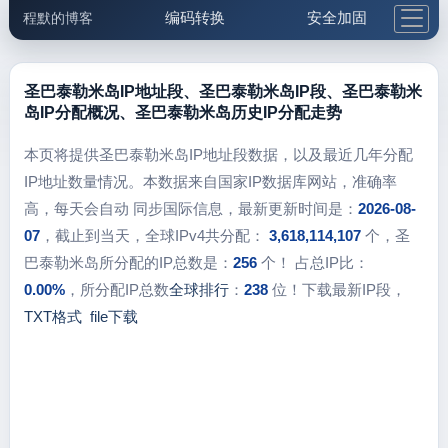
编码转换
安全加固
程默的博客
格式化与前端
网络工具
IP与域名
邮件工具
生活便民
更多工具
圣巴泰勒米岛IP地址段、圣巴泰勒米岛IP段、圣巴泰勒米
岛IP分配概况、圣巴泰勒米岛历史IP分配走势
5.1支付宝大红包
本页将提供圣巴泰勒米岛IP地址段数据，以及最近几年分配
IP地址数量情况。本数据来自国家IP数据库网站，准确率
高，每天会自动 同步国际信息，最新更新时间是：
2026-08-
07
，截止到当天，全球IPv4共分配：
3,618,114,107
个，圣
巴泰勒米岛所分配的IP总数是：
256
个！ 占总IP比：
0.00%
，所分配IP总数
全球排行
：
238
位！下载最新IP段，
TXT格式
file下载