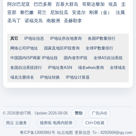
阿尔巴尼亚
巴巴多斯
百慕大群岛
哥斯达黎加
埃及
圭
亚那
黎巴嫩
荷兰
尼加拉瓜
安道尔
刚果（金）
法属
圣马丁
诺福克岛
南极洲
圣赫勒拿
其它
IP地址信息
IP地址所在地查询
各国IP数量排行
网络公司IP地址
国家及地区IP段查询
全球IP数量排行
中国国内ISP商家 IP地址段
国内省市IP段
全球AS自治系统
各国自治系统排行
IP地址查ASN
域名whois查询
全球域名
域名注册排名
IP地址转换
IP地址计算器
© 2026查错IT网. Update:2026-08-06
赞助
广告(Ad)
雨云 云服务
领券啦 电商内部券
Ctrl+D收藏
粤ICP备13083991号
站点地图
更新信息
To：
8292669@qq.com