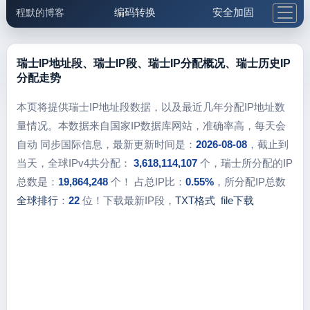
编码转换
安全加固
程默的博客
格式化与前端
网络工具
IP与域名
邮件工具
生活便民
更多工具
瑞士IP地址段、瑞士IP段、瑞士IP分配概况、瑞士历史IP
分配走势
5.1支付宝大红包
本页将提供瑞士IP地址段数据，以及最近几年分配IP地址数
量情况。本数据来自国家IP数据库网站，准确率高，每天会
自动 同步国际信息，最新更新时间是：
2026-08-08
，截止到
当天，全球IPv4共分配：
3,618,114,107
个，瑞士所分配的IP
总数是：
19,864,248
个！ 占总IP比：
0.55%
，所分配IP总数
全球排行
：
22
位！下载最新IP段，
TXT格式
file下载