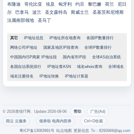
布隆迪
哥伦比亚
埃及
匈牙利
约旦
黎巴嫩
荷兰
尼日
尔
巴拿马
波兰
圣文森特岛
斯威士兰
圣基茨和尼维斯
法属南部领地
圣马丁
其它
IP地址信息
IP地址所在地查询
各国IP数量排行
网络公司IP地址
国家及地区IP段查询
全球IP数量排行
中国国内ISP商家 IP地址段
国内省市IP段
全球AS自治系统
各国自治系统排行
IP地址查ASN
域名whois查询
全球域名
域名注册排名
IP地址转换
IP地址计算器
© 2026查错IT网. Update:2026-08-06
赞助
广告(Ad)
雨云 云服务
领券啦 电商内部券
Ctrl+D收藏
粤ICP备13083991号
站点地图
更新信息
To：
8292669@qq.com