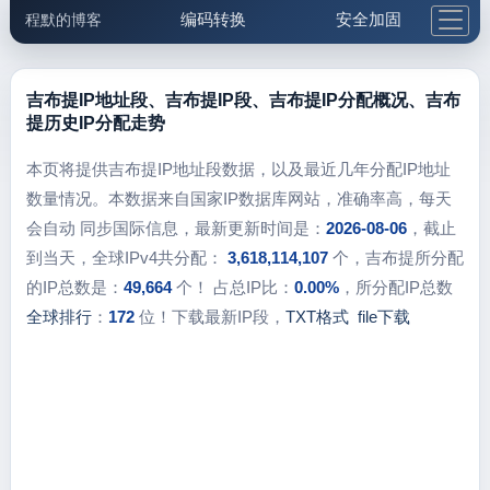
编码转换
安全加固
程默的博客
格式化与前端
网络工具
IP与域名
邮件工具
生活便民
更多工具
吉布提IP地址段、吉布提IP段、吉布提IP分配概况、吉布
提历史IP分配走势
5.1支付宝大红包
本页将提供吉布提IP地址段数据，以及最近几年分配IP地址
数量情况。本数据来自国家IP数据库网站，准确率高，每天
会自动 同步国际信息，最新更新时间是：
2026-08-06
，截止
到当天，全球IPv4共分配：
3,618,114,107
个，吉布提所分配
的IP总数是：
49,664
个！ 占总IP比：
0.00%
，所分配IP总数
全球排行
：
172
位！下载最新IP段，
TXT格式
file下载