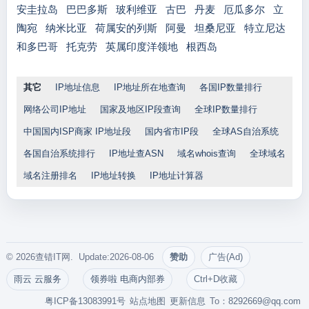
安圭拉岛
巴巴多斯
玻利维亚
古巴
丹麦
厄瓜多尔
立
陶宛
纳米比亚
荷属安的列斯
阿曼
坦桑尼亚
特立尼达
和多巴哥
托克劳
英属印度洋领地
根西岛
其它
IP地址信息
IP地址所在地查询
各国IP数量排行
网络公司IP地址
国家及地区IP段查询
全球IP数量排行
中国国内ISP商家 IP地址段
国内省市IP段
全球AS自治系统
各国自治系统排行
IP地址查ASN
域名whois查询
全球域名
域名注册排名
IP地址转换
IP地址计算器
© 2026查错IT网. Update:2026-08-06
赞助
广告(Ad)
雨云 云服务
领券啦 电商内部券
Ctrl+D收藏
粤ICP备13083991号
站点地图
更新信息
To：
8292669@qq.com