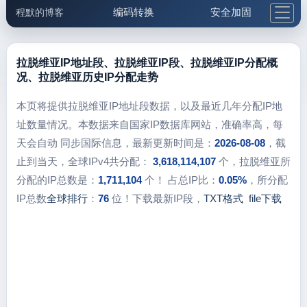
编码转换
安全加固
程默的博客
格式化与前端
网络工具
IP与域名
邮件工具
生活便民
更多工具
拉脱维亚IP地址段、拉脱维亚IP段、拉脱维亚IP分配概
况、拉脱维亚历史IP分配走势
5.1支付宝大红包
本页将提供拉脱维亚IP地址段数据，以及最近几年分配IP地
址数量情况。本数据来自国家IP数据库网站，准确率高，每
天会自动 同步国际信息，最新更新时间是：
2026-08-08
，截
止到当天，全球IPv4共分配：
3,618,114,107
个，拉脱维亚所
分配的IP总数是：
1,711,104
个！ 占总IP比：
0.05%
，所分配
IP总数
全球排行
：
76
位！下载最新IP段，
TXT格式
file下载