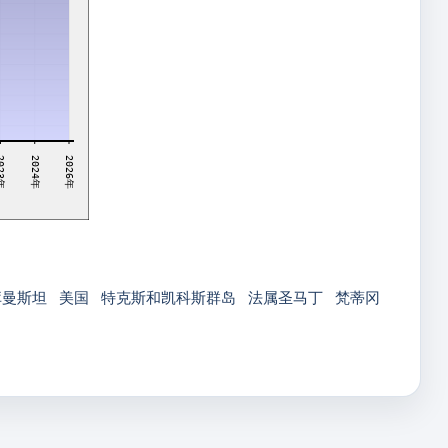
23年
2024年
2026年
库曼斯坦
美国
特克斯和凯科斯群岛
法属圣马丁
梵蒂冈