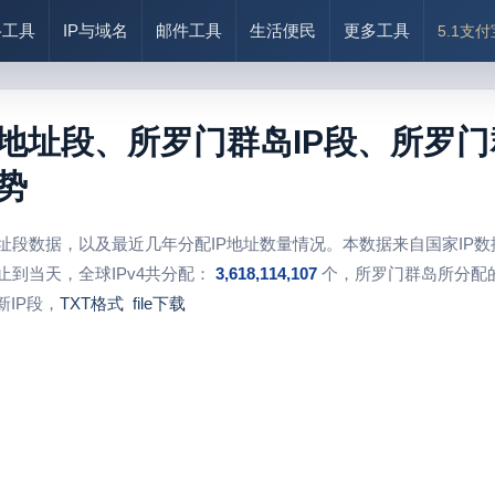
络工具
IP与域名
邮件工具
生活便民
更多工具
5.1支
P地址段、所罗门群岛IP段、所罗门
势
地址段数据，以及最近几年分配IP地址数量情况。本数据来自国家IP
止到当天，全球IPv4共分配：
3,618,114,107
个，所罗门群岛所分配的
IP段，
TXT格式
file下载