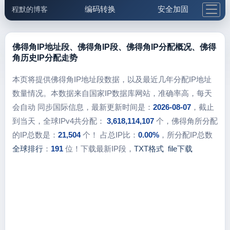
编码转换
安全加固
程默的博客
格式化与前端
网络工具
IP与域名
邮件工具
生活便民
更多工具
佛得角IP地址段、佛得角IP段、佛得角IP分配概况、佛得
角历史IP分配走势
5.1支付宝大红包
本页将提供佛得角IP地址段数据，以及最近几年分配IP地址
数量情况。本数据来自国家IP数据库网站，准确率高，每天
会自动 同步国际信息，最新更新时间是：
2026-08-07
，截止
到当天，全球IPv4共分配：
3,618,114,107
个，佛得角所分配
的IP总数是：
21,504
个！ 占总IP比：
0.00%
，所分配IP总数
全球排行
：
191
位！下载最新IP段，
TXT格式
file下载