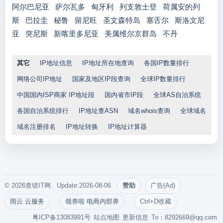
阿尔巴尼亚
萨尔瓦多
匈牙利
列支敦士登
荷属安的列
斯
巴拉圭
秘鲁
留尼旺
圣文森特岛
塞舌尔
斯洛文尼
亚
突尼斯
新喀里多尼亚
美属维尔京群岛
不丹
其它
IP地址信息
IP地址所在地查询
各国IP数量排行
网络公司IP地址
国家及地区IP段查询
全球IP数量排行
中国国内ISP商家 IP地址段
国内省市IP段
全球AS自治系统
各国自治系统排行
IP地址查ASN
域名whois查询
全球域名
域名注册排名
IP地址转换
IP地址计算器
© 2026查错IT网. Update:2026-08-06
赞助
广告(Ad)
雨云 云服务
领券啦 电商内部券
Ctrl+D收藏
粤ICP备13083991号
站点地图
更新信息
To：
8292669@qq.com