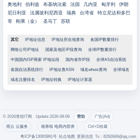
奥地利
伯利兹
布基纳法索
法国
几内亚
匈牙利
伊朗
尼日利亚
法属玻利尼西亚
瑞典
台湾省
特立尼达和多巴
哥
刚果（金）
圣马丁
苏联
其它
IP地址信息
IP地址所在地查询
各国IP数量排行
网络公司IP地址
国家及地区IP段查询
全球IP数量排行
中国国内ISP商家 IP地址段
国内省市IP段
全球AS自治系统
各国自治系统排行
IP地址查ASN
域名whois查询
全球域名
域名注册排名
IP地址转换
IP地址计算器
© 2026查错IT网. Update:2026-08-06
赞助
广告(Ad)
雨云 云服务
领券啦 电商内部券
Ctrl+D收藏
粤ICP备13083991号
站点地图
更新信息
To：
8292669@qq.com