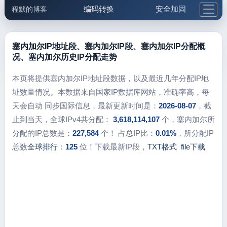
编码转换
安全加固
程默的博客
格式化与前端
网络工具
IP与域名
邮件工具
生活便民
更多工具
塞内加尔IP地址段、塞内加尔IP段、塞内加尔IP分配概
况、塞内加尔历史IP分配走势
5.1支付宝大红包
本页将提供塞内加尔IP地址段数据，以及最近几年分配IP地
址数量情况。本数据来自国家IP数据库网站，准确率高，每
天会自动 同步国际信息，最新更新时间是：
2026-08-07
，截
止到当天，全球IPv4共分配：
3,618,114,107
个，塞内加尔所
分配的IP总数是：
227,584
个！ 占总IP比：
0.01%
，所分配IP
总数
全球排行
：
125
位！下载最新IP段，
TXT格式
file下载