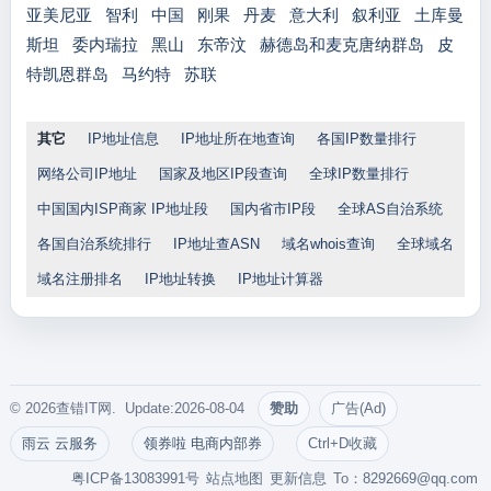
亚美尼亚
智利
中国
刚果
丹麦
意大利
叙利亚
土库曼
斯坦
委内瑞拉
黑山
东帝汶
赫德岛和麦克唐纳群岛
皮
特凯恩群岛
马约特
苏联
其它
IP地址信息
IP地址所在地查询
各国IP数量排行
网络公司IP地址
国家及地区IP段查询
全球IP数量排行
中国国内ISP商家 IP地址段
国内省市IP段
全球AS自治系统
各国自治系统排行
IP地址查ASN
域名whois查询
全球域名
域名注册排名
IP地址转换
IP地址计算器
© 2026查错IT网. Update:2026-08-04
赞助
广告(Ad)
雨云 云服务
领券啦 电商内部券
Ctrl+D收藏
粤ICP备13083991号
站点地图
更新信息
To：
8292669@qq.com