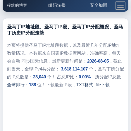
编码转换
安全加固
程默的博客
格式化与前端
网络工具
IP与域名
邮件工具
生活便民
更多工具
圣马丁IP地址段、圣马丁IP段、圣马丁IP分配概况、圣马
丁历史IP分配走势
5.1支付宝大红包
本页将提供圣马丁IP地址段数据，以及最近几年分配IP地址
数量情况。本数据来自国家IP数据库网站，准确率高，每天
会自动 同步国际信息，最新更新时间是：
2026-08-05
，截止
到当天，全球IPv4共分配：
3,618,114,107
个，圣马丁所分配
的IP总数是：
23,040
个！ 占总IP比：
0.00%
，所分配IP总数
全球排行
：
188
位！下载最新IP段，
TXT格式
file下载