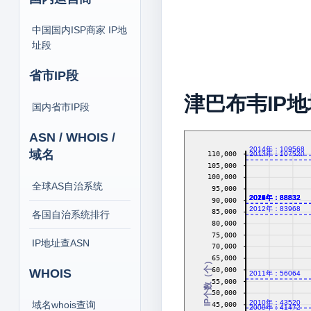
中国国内ISP商家 IP地
址段
省市IP段
津巴布韦IP
国内省市IP段
ASN / WHOIS /
2014年：109568
域名
110,000
2013年：107520
105,000
100,000
全球AS自治系统
95,000
2016年：88832
2017年：88832
2018年：88832
2019年：88832
2020年：88832
2021年：88832
2022年：88832
2023年：88832
2024年：88832
2026年：88832
90,000
2012年：83968
85,000
各国自治系统排行
80,000
75,000
IP地址查ASN
70,000
65,000
IP个数（个）
60,000
WHOIS
2011年：56064
55,000
50,000
2010年：43520
域名whois查询
45,000
2009年：41472