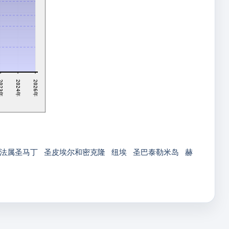
2024年
023年
2026年
法属圣马丁
圣皮埃尔和密克隆
纽埃
圣巴泰勒米岛
赫