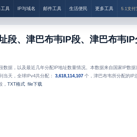
络工具
IP与域名
邮件工具
生活便民
更多工具
5.1支
地址段、津巴布韦IP段、津巴布韦I
址段数据，以及最近几年分配IP地址数量情况。本数据来自国家IP数
到当天，全球IPv4共分配：
3,618,114,107
个，津巴布韦所分配的IP
段，
TXT格式
file下载