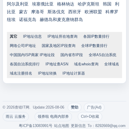
阿尔及利亚
埃塞俄比亚
格林纳达
哈萨克斯坦
韩国
利
比亚
蒙古
摩洛哥
斯洛伐克
西班牙
欧洲联盟
科摩罗
纽埃
诺福克岛
赫德岛和麦克唐纳群岛
其它
IP地址信息
IP地址所在地查询
各国IP数量排行
网络公司IP地址
国家及地区IP段查询
全球IP数量排行
中国国内ISP商家 IP地址段
国内省市IP段
全球AS自治系统
各国自治系统排行
IP地址查ASN
域名whois查询
全球域名
域名注册排名
IP地址转换
IP地址计算器
© 2026查错IT网. Update:2026-08-06
赞助
广告(Ad)
雨云 云服务
领券啦 电商内部券
Ctrl+D收藏
粤ICP备13083991号
站点地图
更新信息
To：
8292669@qq.com