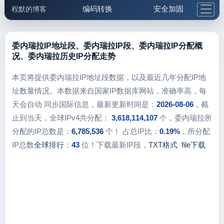
编码转换
安全加固
程默的博客
格式化与前端
网络工具
IP与域名
邮件工具
生活便民
更多工具
委内瑞拉IP地址段、委内瑞拉IP段、委内瑞拉IP分配概
况、委内瑞拉历史IP分配走势
5.1支付宝大红包
本页将提供委内瑞拉IP地址段数据，以及最近几年分配IP地
址数量情况。本数据来自国家IP数据库网站，准确率高，每
天会自动 同步国际信息，最新更新时间是：
2026-08-06
，截
止到当天，全球IPv4共分配：
3,618,114,107
个，委内瑞拉所
分配的IP总数是：
6,785,536
个！ 占总IP比：
0.19%
，所分配
IP总数
全球排行
：
43
位！下载最新IP段，
TXT格式
file下载