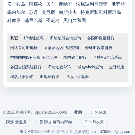
安圭拉岛
阿森松
贝宁
摩纳哥
法属玻利尼西亚
俄罗斯
塞内加尔
苏丹
突尼斯
南斯拉夫
特克斯和凯科斯群岛
科摩罗
基里巴斯
圣诞岛
黑山共和国
其它
IP地址信息
IP地址所在地查询
各国IP数量排行
网络公司IP地址
国家及地区IP段查询
全球IP数量排行
中国国内ISP商家 IP地址段
国内省市IP段
全球AS自治系统
各国自治系统排行
IP地址查ASN
域名whois查询
全球域名
域名注册排名
IP地址转换
IP地址计算器
© 2026查错IT网. Update:2026-08-06
赞助
广告(Ad)
雨云 云服务
领券啦 电商内部券
Ctrl+D收藏
粤ICP备13083991号
站点地图
更新信息
To：
8292669@qq.com