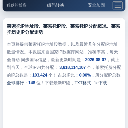
编码转换
安全加固
程默的博客
格式化与前端
网络工具
IP与域名
邮件工具
生活便民
更多工具
莱索托IP地址段、莱索托IP段、莱索托IP分配概况、莱索
托历史IP分配走势
5.1支付宝大红包
本页将提供莱索托IP地址段数据，以及最近几年分配IP地址
数量情况。本数据来自国家IP数据库网站，准确率高，每天
会自动 同步国际信息，最新更新时间是：
2026-08-07
，截止
到当天，全球IPv4共分配：
3,618,114,107
个，莱索托所分配
的IP总数是：
103,424
个！ 占总IP比：
0.00%
，所分配IP总数
全球排行
：
148
位！下载最新IP段，
TXT格式
file下载