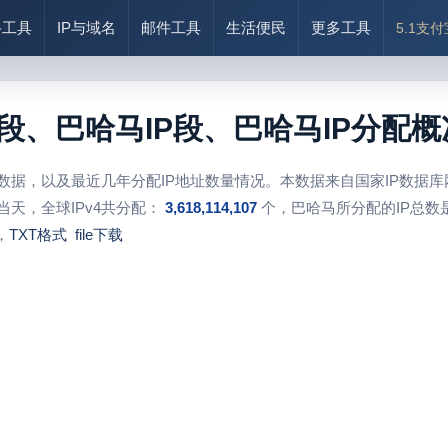
络工具
IP与域名
邮件工具
生活便民
更多工具
5.1支
址段、巴哈马IP段、巴哈马IP分配
段数据，以及最近几年分配IP地址数量情况。本数据来自国家IP数据
当天，全球IPv4共分配：
3,618,114,107
个，巴哈马所分配的IP总数
，
TXT格式
file下载