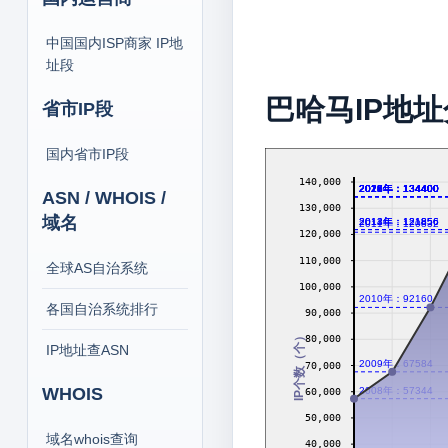
中国国内ISP商家 IP地
址段
巴哈马IP地
省市IP段
国内省市IP段
140,000
2016年：134400
2017年：134400
2018年：134400
2019年：134400
2020年：134400
2021年：134400
2022年：134400
2023年：134400
2024年：134400
2026年：134400
ASN / WHOIS /
130,000
域名
2012年：121856
2013年：121856
2014年：121856
2011年：120832
120,000
110,000
全球AS自治系统
100,000
2010年：92160
各国自治系统排行
90,000
IP个数（个）
80,000
IP地址查ASN
2009年：67584
70,000
WHOIS
2008年：57344
60,000
50,000
域名whois查询
40,000