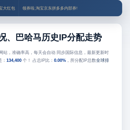
付宝大红包
领券啦,淘宝京东拼多多内部券!
概况、巴哈马历史IP分配走势
库网站，准确率高，每天会自动 同步国际信息，最新更新时
是：
134,400
个！ 占总IP比：
0.00%
，所分配IP总数
全球排