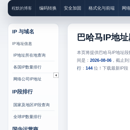
编码转换
安全加固
格式化与前端
网
程默的博客
IP 与域名
巴哈马IP地
IP地址信息
本页将提供巴哈马IP地址
IP地址所在地查询
间是：
2026-08-06
，截止到
各国IP数量排行
行
：
144
位！下载最新IP段
网络公司IP地址
IP段排行
国家及地区IP段查询
全球IP数量排行
国内运营商