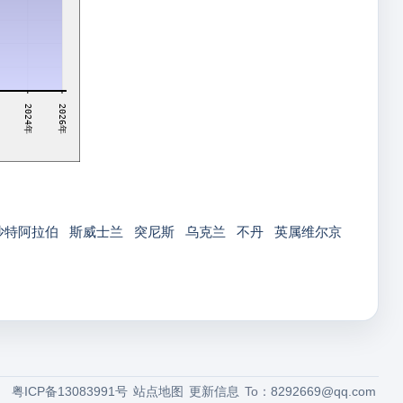
2024年
2026年
沙特阿拉伯
斯威士兰
突尼斯
乌克兰
不丹
英属维尔京
粤ICP备13083991号
站点地图
更新信息
To：
8292669@qq.com