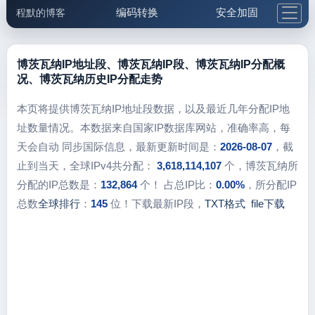
编码转换
安全加固
程默的博客
格式化与前端
网络工具
IP与域名
邮件工具
生活便民
更多工具
博茨瓦纳IP地址段、博茨瓦纳IP段、博茨瓦纳IP分配概
况、博茨瓦纳历史IP分配走势
5.1支付宝大红包
本页将提供博茨瓦纳IP地址段数据，以及最近几年分配IP地
址数量情况。本数据来自国家IP数据库网站，准确率高，每
天会自动 同步国际信息，最新更新时间是：
2026-08-07
，截
止到当天，全球IPv4共分配：
3,618,114,107
个，博茨瓦纳所
分配的IP总数是：
132,864
个！ 占总IP比：
0.00%
，所分配IP
总数
全球排行
：
145
位！下载最新IP段，
TXT格式
file下载