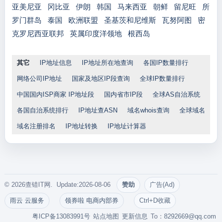
亚美尼亚
冈比亚
伊朗
韩国
马来西亚
朝鲜
留尼旺
所
罗门群岛
泰国
欧洲联盟
圣基茨和尼维斯
瓦努阿图
密
克罗尼西亚联邦
英属印度洋领地
根西岛
其它
IP地址信息
IP地址所在地查询
各国IP数量排行
网络公司IP地址
国家及地区IP段查询
全球IP数量排行
中国国内ISP商家 IP地址段
国内省市IP段
全球AS自治系统
各国自治系统排行
IP地址查ASN
域名whois查询
全球域名
域名注册排名
IP地址转换
IP地址计算器
© 2026查错IT网. Update:2026-08-06
赞助
广告(Ad)
雨云 云服务
领券啦 电商内部券
Ctrl+D收藏
粤ICP备13083991号
站点地图
更新信息
To：
8292669@qq.com