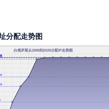
地址分配走势图
白俄罗斯从2006到2026分配IP走势图
92
92
92
92
92
92
92
92
92
92
72
28
88
48
8