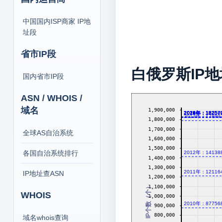
中国国内ISP商家 IP地
址段
省市IP段
白俄罗斯IP
国内省市IP段
ASN / WHOIS /
域名
1,900,000
2016年：18257
2017年：18257
2018年：18257
2019年：18257
2020年：18257
2021年：18257
2022年：18257
2023年：18257
2024年：18257
2026年：18257
2014年：18206
2013年：17889
1,800,000
1,700,000
全球AS自治系统
1,600,000
1,500,000
各国自治系统排行
2012年：14138
1,400,000
1,300,000
2011年：12116
IP地址查ASN
1,200,000
IP个数（个）
1,100,000
WHOIS
1,000,000
2010年：87756
900,000
800,000
域名whois查询