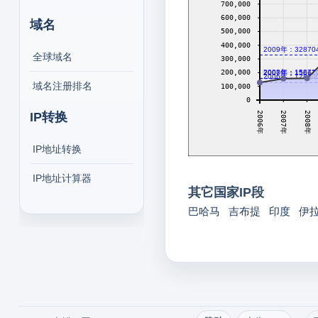
700,000
600,000
域名
500,000
400,000
2009年：32870
全球域名
300,000
2008年：15872
200,000
2007年：15667
2006年：12800
域名注册排名
100,000
0
2007年
2008年
IP转换
2006年
IP地址转换
IP地址计算器
其它国家IP段
巴哈马
吉布提
印度
伊