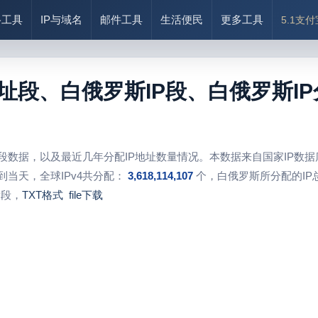
络工具
IP与域名
邮件工具
生活便民
更多工具
5.1支
地址段、白俄罗斯IP段、白俄罗斯I
址段数据，以及最近几年分配IP地址数量情况。本数据来自国家IP数
到当天，全球IPv4共分配：
3,618,114,107
个，白俄罗斯所分配的IP
P段，
TXT格式
file下载