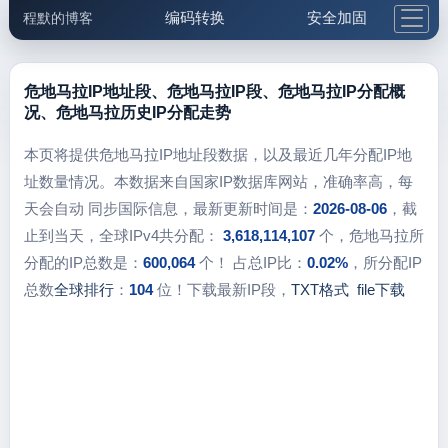
编码转换
安全加固
程默的博客
格式化与前端
网络工具
IP与域名
邮件工具
生活便民
更多工具
危地马拉IP地址段、危地马拉IP段、危地马拉IP分配概
况、危地马拉历史IP分配走势
5.1支付宝大红包
本页将提供危地马拉IP地址段数据，以及最近几年分配IP地
址数量情况。本数据来自国家IP数据库网站，准确率高，每
天会自动 同步国际信息，最新更新时间是：
2026-08-06
，截
止到当天，全球IPv4共分配：
3,618,114,107
个，危地马拉所
分配的IP总数是：
600,064
个！ 占总IP比：
0.02%
，所分配IP
总数
全球排行
：
104
位！下载最新IP段，
TXT格式
file下载