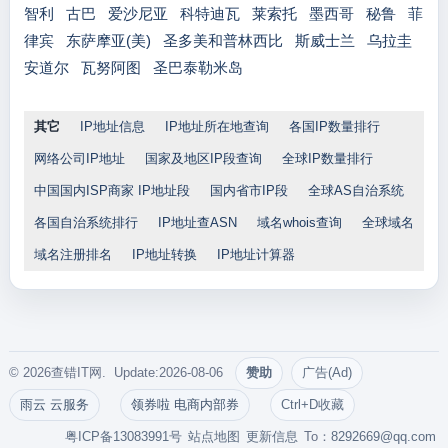
智利
古巴
爱沙尼亚
科特迪瓦
莱索托
墨西哥
秘鲁
菲
律宾
东萨摩亚(美)
圣多美和普林西比
斯威士兰
乌拉圭
安道尔
瓦努阿图
圣巴泰勒米岛
其它
IP地址信息
IP地址所在地查询
各国IP数量排行
网络公司IP地址
国家及地区IP段查询
全球IP数量排行
中国国内ISP商家 IP地址段
国内省市IP段
全球AS自治系统
各国自治系统排行
IP地址查ASN
域名whois查询
全球域名
域名注册排名
IP地址转换
IP地址计算器
© 2026查错IT网. Update:2026-08-06
赞助
广告(Ad)
雨云 云服务
领券啦 电商内部券
Ctrl+D收藏
粤ICP备13083991号
站点地图
更新信息
To：
8292669@qq.com