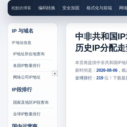
编码转换
安全加固
格式化与前端
网
程默的博客
IP 与域名
中非共和国I
IP地址信息
历史IP分配走
IP地址所在地查询
本页将提供中非共和国IP
各国IP数量排行
新时间是：
2026-08-06
，截
网络公司IP地址
全球排行
：
219
位！下载最新
IP段排行
国家及地区IP段查询
全球IP数量排行
国内运营商