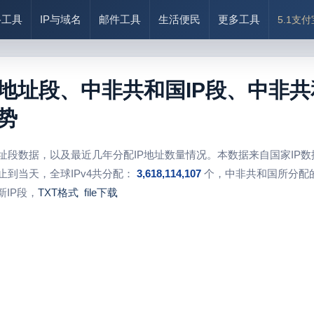
络工具
IP与域名
邮件工具
生活便民
更多工具
5.1支
P地址段、中非共和国IP段、中非共
势
地址段数据，以及最近几年分配IP地址数量情况。本数据来自国家IP
止到当天，全球IPv4共分配：
3,618,114,107
个，中非共和国所分配的
IP段，
TXT格式
file下载