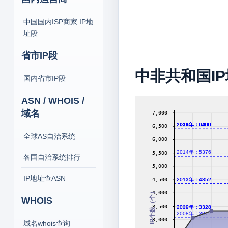
中国国内ISP商家 IP地
址段
省市IP段
中非共和国I
国内省市IP段
ASN / WHOIS /
域名
7,000
2013年：6400
2016年：6400
2017年：6400
2018年：6400
2019年：6400
2020年：6400
2021年：6400
2022年：6400
2023年：6400
2024年：6400
2026年：6400
6,500
全球AS自治系统
6,000
2014年：5376
5,500
各国自治系统排行
5,000
IP地址查ASN
2011年：4352
2012年：4352
4,500
IP个数（个）
4,000
WHOIS
3,500
2009年：3328
2010年：3328
2008年：3072
3,000
域名whois查询