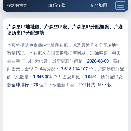
编码转换
安全加固
程默的博客
格式化与前端
网络工具
IP与域名
邮件工具
生活便民
更多工具
卢森堡IP地址段、卢森堡IP段、卢森堡IP分配概况、卢森
堡历史IP分配走势
5.1支付宝大红包
本页将提供卢森堡IP地址段数据，以及最近几年分配IP地址
数量情况。本数据来自国家IP数据库网站，准确率高，每天
会自动 同步国际信息，最新更新时间是：
2026-08-09
，截止
到当天，全球IPv4共分配：
3,618,114,107
个，卢森堡所分配
的IP总数是：
1,346,304
个！ 占总IP比：
0.04%
，所分配IP总
数
全球排行
：
78
位！下载最新IP段，
TXT格式
file下载