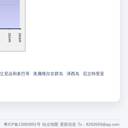
2024年
3年
2026年
立尼达和多巴哥
美属维尔京群岛
泽西岛
厄立特里亚
粤ICP备13083991号
站点地图
更新信息
To：
8292669@qq.com