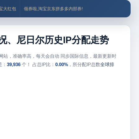
付宝大红包
领券啦,淘宝京东拼多多内部券!
概况、尼日尔历史IP分配走势
库网站，准确率高，每天会自动 同步国际信息，最新更新时
是：
39,936
个！ 占总IP比：
0.00%
，所分配IP总数
全球排