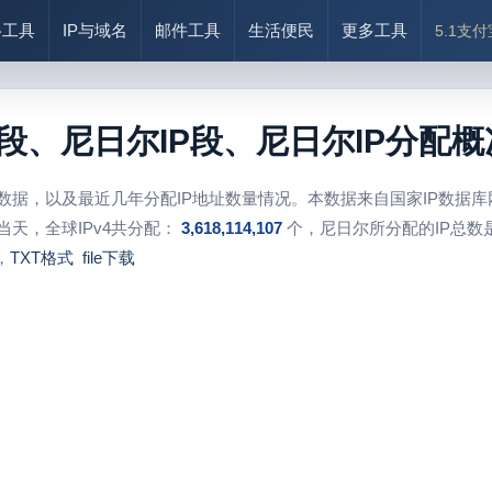
络工具
IP与域名
邮件工具
生活便民
更多工具
5.1支
址段、尼日尔IP段、尼日尔IP分配
段数据，以及最近几年分配IP地址数量情况。本数据来自国家IP数据
当天，全球IPv4共分配：
3,618,114,107
个，尼日尔所分配的IP总数
，
TXT格式
file下载