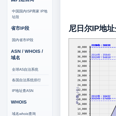
中国国内ISP商家 IP地
址段
尼日尔IP地
省市IP段
国内省市IP段
2016年：39936
2017年：39936
2018年：39936
2019年：39936
2020年：39936
2021年：39936
2022年：39936
2023年：39936
2024年：39936
2026年：39936
40,000
ASN / WHOIS /
38,000
2014年：35840
36,000
域名
2013年：34816
34,000
32,000
全球AS自治系统
30,000
28,000
各国自治系统排行
26,000
24,000
IP个数（个）
22,000
IP地址查ASN
20,000
2011年：18432
2012年：18432
2010年：17408
18,000
WHOIS
16,000
14,000
域名whois查询
12,000