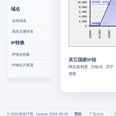
2009年：9216
10,000
8,000
域名
6,000
4,000
全球域名
2,000
2006年：256
2007年：256
0
域名注册排名
2009年
2007年
2006年
IP转换
IP地址转换
其它国家IP段
IP地址计算器
阿尔及利亚
巴哈马
贝宁
苏联
© 2026查错IT网. Update:2026-08-06
赞助
广告(Ad)