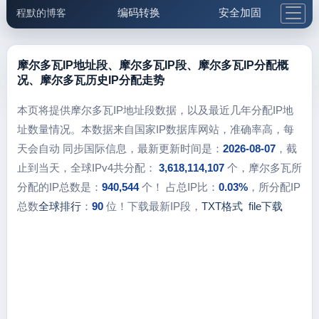
编码转换
安全加固
程默的博客
格式化与前端
网络工具
IP与域名
邮件工具
生活便民
更多工具
摩尔多瓦IP地址段、摩尔多瓦IP段、摩尔多瓦IP分配概
况、摩尔多瓦历史IP分配走势
5.1支付宝大红包
本页将提供摩尔多瓦IP地址段数据，以及最近几年分配IP地
址数量情况。本数据来自国家IP数据库网站，准确率高，每
天会自动 同步国际信息，最新更新时间是：
2026-08-07
，截
止到当天，全球IPv4共分配：
3,618,114,107
个，摩尔多瓦所
分配的IP总数是：
940,544
个！ 占总IP比：
0.03%
，所分配IP
总数
全球排行
：
90
位！下载最新IP段，
TXT格式
file下载