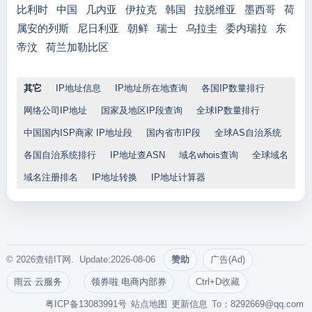
比利时
中国
几内亚
伊拉克
韩国
拉脱维亚
墨西哥
荷
属安的列斯
尼日利亚
朝鲜
瑞士
乌拉圭
委内瑞拉
东
帝汶
荷兰加勒比区
其它
IP地址信息
IP地址所在地查询
各国IP数量排行
网络公司IP地址
国家及地区IP段查询
全球IP数量排行
中国国内ISP商家 IP地址段
国内省市IP段
全球AS自治系统
各国自治系统排行
IP地址查ASN
域名whois查询
全球域名
域名注册排名
IP地址转换
IP地址计算器
© 2026查错IT网. Update:2026-08-06
赞助
广告(Ad)
雨云 云服务
领券啦 电商内部券
Ctrl+D收藏
粤ICP备13083991号
站点地图
更新信息
To：
8292669@qq.com