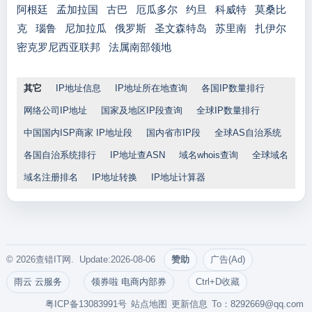
阿根廷
孟加拉国
古巴
厄瓜多尔
约旦
科威特
莫桑比
克
瑙鲁
尼加拉瓜
俄罗斯
圣文森特岛
苏里南
扎伊尔
密克罗尼西亚联邦
法属南部领地
其它
IP地址信息
IP地址所在地查询
各国IP数量排行
网络公司IP地址
国家及地区IP段查询
全球IP数量排行
中国国内ISP商家 IP地址段
国内省市IP段
全球AS自治系统
各国自治系统排行
IP地址查ASN
域名whois查询
全球域名
域名注册排名
IP地址转换
IP地址计算器
© 2026查错IT网. Update:2026-08-06
赞助
广告(Ad)
雨云 云服务
领券啦 电商内部券
Ctrl+D收藏
粤ICP备13083991号
站点地图
更新信息
To：
8292669@qq.com