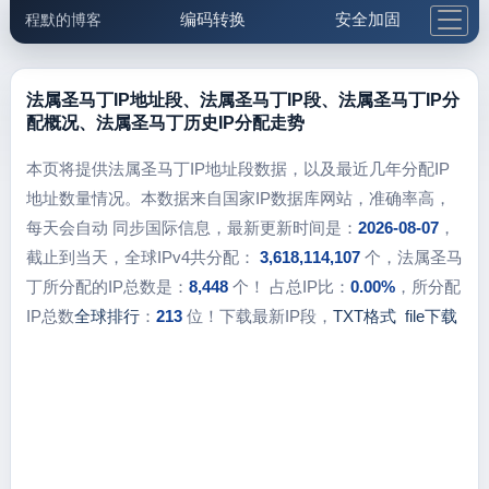
编码转换
安全加固
程默的博客
格式化与前端
网络工具
IP与域名
邮件工具
生活便民
更多工具
法属圣马丁IP地址段、法属圣马丁IP段、法属圣马丁IP分
配概况、法属圣马丁历史IP分配走势
5.1支付宝大红包
本页将提供法属圣马丁IP地址段数据，以及最近几年分配IP
地址数量情况。本数据来自国家IP数据库网站，准确率高，
每天会自动 同步国际信息，最新更新时间是：
2026-08-07
，
截止到当天，全球IPv4共分配：
3,618,114,107
个，法属圣马
丁所分配的IP总数是：
8,448
个！ 占总IP比：
0.00%
，所分配
IP总数
全球排行
：
213
位！下载最新IP段，
TXT格式
file下载