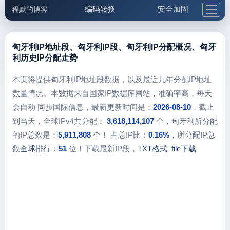
编码转换
安全加固
程默的博客
格式化与前端
网络工具
IP与域名
邮件工具
生活便民
更多工具
匈牙利IP地址段、匈牙利IP段、匈牙利IP分配概况、匈牙
利历史IP分配走势
5.1支付宝大红包
本页将提供匈牙利IP地址段数据，以及最近几年分配IP地址
数量情况。本数据来自国家IP数据库网站，准确率高，每天
会自动 同步国际信息，最新更新时间是：
2026-08-10
，截止
到当天，全球IPv4共分配：
3,618,114,107
个，匈牙利所分配
的IP总数是：
5,911,808
个！ 占总IP比：
0.16%
，所分配IP总
数
全球排行
：
51
位！下载最新IP段，
TXT格式
file下载