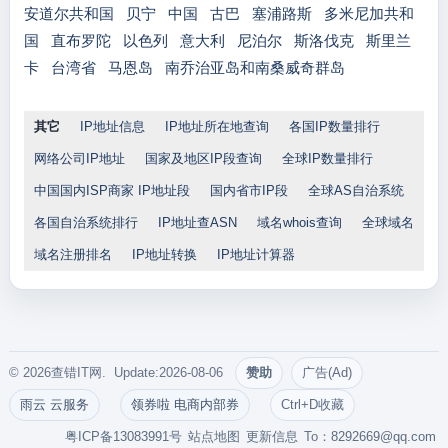
安道尔共和国
贝宁
中国
古巴
塞浦路斯
多米尼加共和
国
直布罗陀
以色列
意大利
尼泊尔
斯洛伐克
斯里兰
卡
台湾省
马恩岛
南乔治亚岛和南桑威奇群岛
其它
IP地址信息
IP地址所在地查询
各国IP数量排行
网络公司IP地址
国家及地区IP段查询
全球IP数量排行
中国国内ISP商家 IP地址段
国内省市IP段
全球AS自治系统
各国自治系统排行
IP地址查ASN
域名whois查询
全球域名
域名注册排名
IP地址转换
IP地址计算器
© 2026查错IT网. Update:2026-08-06
赞助
广告(Ad)
雨云 云服务
领券啦 电商内部券
Ctrl+D收藏
粤ICP备13083991号
站点地图
更新信息
To：
8292669@qq.com