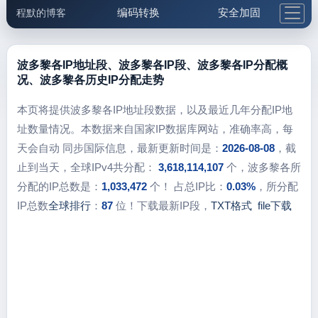
编码转换
安全加固
程默的博客
格式化与前端
网络工具
IP与域名
邮件工具
生活便民
更多工具
波多黎各IP地址段、波多黎各IP段、波多黎各IP分配概
况、波多黎各历史IP分配走势
5.1支付宝大红包
本页将提供波多黎各IP地址段数据，以及最近几年分配IP地
址数量情况。本数据来自国家IP数据库网站，准确率高，每
天会自动 同步国际信息，最新更新时间是：
2026-08-08
，截
止到当天，全球IPv4共分配：
3,618,114,107
个，波多黎各所
分配的IP总数是：
1,033,472
个！ 占总IP比：
0.03%
，所分配
IP总数
全球排行
：
87
位！下载最新IP段，
TXT格式
file下载