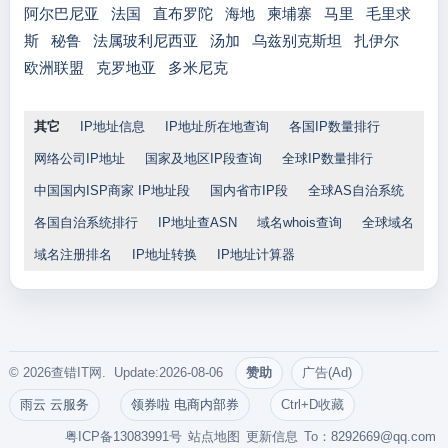
阿尔巴尼亚
法国
直布罗陀
海地
柬埔寨
马里
毛里求
斯
秘鲁
法属玻利尼西亚
汤加
乌兹别克斯坦
扎伊尔
欧洲联盟
克罗地亚
多米尼克
其它
IP地址信息
IP地址所在地查询
各国IP数量排行
网络公司IP地址
国家及地区IP段查询
全球IP数量排行
中国国内ISP商家 IP地址段
国内省市IP段
全球AS自治系统
各国自治系统排行
IP地址查ASN
域名whois查询
全球域名
域名注册排名
IP地址转换
IP地址计算器
© 2026查错IT网. Update:2026-08-06
赞助
广告(Ad)
雨云 云服务
领券啦 电商内部券
Ctrl+D收藏
粤ICP备13083991号
站点地图
更新信息
To：
8292669@qq.com