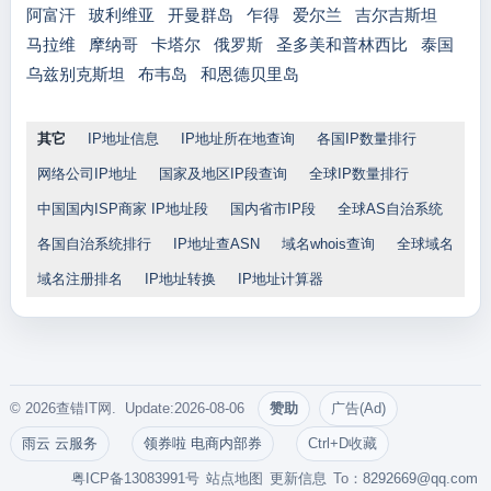
阿富汗
玻利维亚
开曼群岛
乍得
爱尔兰
吉尔吉斯坦
马拉维
摩纳哥
卡塔尔
俄罗斯
圣多美和普林西比
泰国
乌兹别克斯坦
布韦岛
和恩德贝里岛
其它
IP地址信息
IP地址所在地查询
各国IP数量排行
网络公司IP地址
国家及地区IP段查询
全球IP数量排行
中国国内ISP商家 IP地址段
国内省市IP段
全球AS自治系统
各国自治系统排行
IP地址查ASN
域名whois查询
全球域名
域名注册排名
IP地址转换
IP地址计算器
© 2026查错IT网. Update:2026-08-06
赞助
广告(Ad)
雨云 云服务
领券啦 电商内部券
Ctrl+D收藏
粤ICP备13083991号
站点地图
更新信息
To：
8292669@qq.com