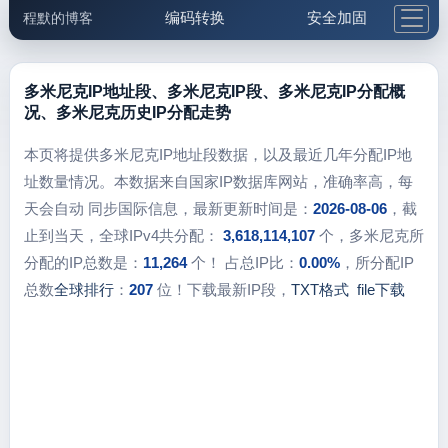
编码转换
安全加固
程默的博客
格式化与前端
网络工具
IP与域名
邮件工具
生活便民
更多工具
多米尼克IP地址段、多米尼克IP段、多米尼克IP分配概
况、多米尼克历史IP分配走势
5.1支付宝大红包
本页将提供多米尼克IP地址段数据，以及最近几年分配IP地
址数量情况。本数据来自国家IP数据库网站，准确率高，每
天会自动 同步国际信息，最新更新时间是：
2026-08-06
，截
止到当天，全球IPv4共分配：
3,618,114,107
个，多米尼克所
分配的IP总数是：
11,264
个！ 占总IP比：
0.00%
，所分配IP
总数
全球排行
：
207
位！下载最新IP段，
TXT格式
file下载