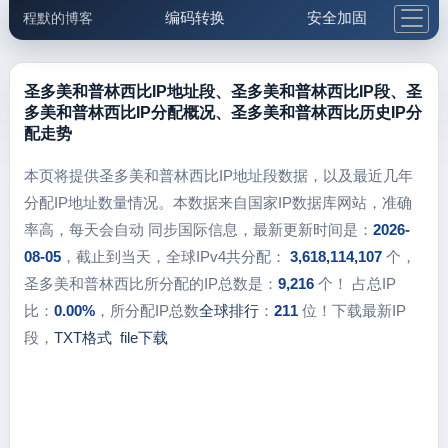
编码转换
安全加固
程默的博客
格式化与前端
网络工具
IP与域名
邮件工具
生活便民
更多工具
圣多美和普林西比IP地址段、圣多美和普林西比IP段、圣
多美和普林西比IP分配概况、圣多美和普林西比历史IP分
5.1支付宝大红包
配走势
本页将提供圣多美和普林西比IP地址段数据，以及最近几年
分配IP地址数量情况。本数据来自国家IP数据库网站，准确
率高，每天会自动 同步国际信息，最新更新时间是：
2026-
08-05
，截止到当天，全球IPv4共分配：
3,618,114,107
个，
圣多美和普林西比所分配的IP总数是：
9,216
个！ 占总IP
比：
0.00%
，所分配IP总数
全球排行
：
211
位！下载最新IP
段，
TXT格式
file下载