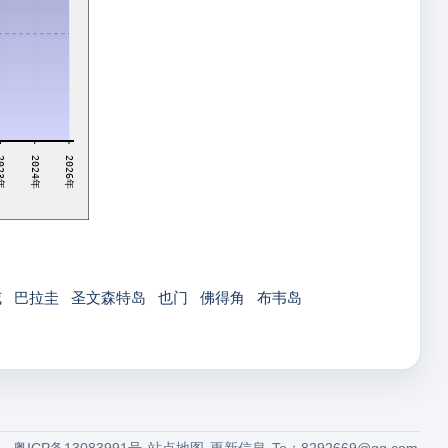
23年
2024年
2026年
威
巴拉圭
圣文森特岛
也门
佛得角
布韦岛