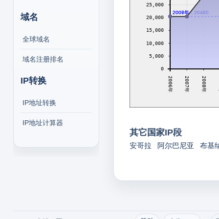
25,000
2006年：20480
2007年：20480
域名
20,000
15,000
全球域名
10,000
5,000
域名注册排名
0
2007年
2008年
2
IP转换
2006年
IP地址转换
IP地址计算器
其它国家IP段
安哥拉
阿尔巴尼亚
布基