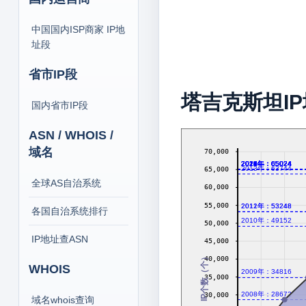
中国国内ISP商家 IP地
址段
省市IP段
塔吉克斯坦I
国内省市IP段
ASN / WHOIS /
域名
70,000
2014年：65024
2016年：65024
2017年：65024
2018年：65024
2019年：65024
2020年：65024
2021年：65024
2022年：65024
2023年：65024
2024年：65024
2026年：65024
2013年：63744
65,000
全球AS自治系统
60,000
55,000
2011年：53248
2012年：53248
各国自治系统排行
2010年：49152
50,000
IP地址查ASN
45,000
IP个数（个）
40,000
WHOIS
2009年：34816
35,000
2008年：28672
30,000
域名whois查询