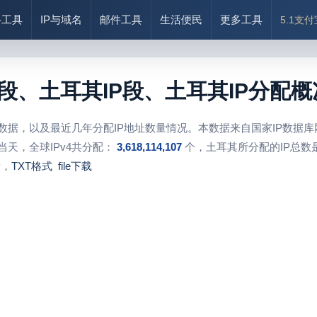
络工具
IP与域名
邮件工具
生活便民
更多工具
5.1支
址段、土耳其IP段、土耳其IP分配
段数据，以及最近几年分配IP地址数量情况。本数据来自国家IP数据
当天，全球IPv4共分配：
3,618,114,107
个，土耳其所分配的IP总数
段，
TXT格式
file下载