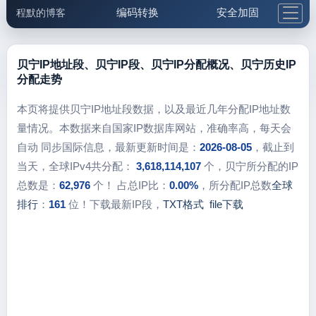
编码转换
安全加固
程默的博客
格式化与前端
网络工具
IP与域名
邮件工具
生活便民
更多工具
贝宁IP地址段、贝宁IP段、贝宁IP分配概况、贝宁历史IP
分配走势
5.1支付宝大红包
本页将提供贝宁IP地址段数据，以及最近几年分配IP地址数
量情况。本数据来自国家IP数据库网站，准确率高，每天会
自动 同步国际信息，最新更新时间是：
2026-08-05
，截止到
当天，全球IPv4共分配：
3,618,114,107
个，贝宁所分配的IP
总数是：
62,976
个！ 占总IP比：
0.00%
，所分配IP总数
全球
排行
：
161
位！下载最新IP段，
TXT格式
file下载