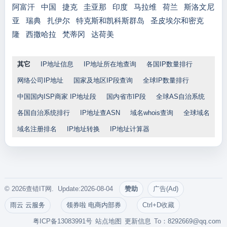
阿富汗
中国
捷克
圭亚那
印度
马拉维
荷兰
斯洛文尼
亚
瑞典
扎伊尔
特克斯和凯科斯群岛
圣皮埃尔和密克
隆
西撒哈拉
梵蒂冈
达荷美
其它
IP地址信息
IP地址所在地查询
各国IP数量排行
网络公司IP地址
国家及地区IP段查询
全球IP数量排行
中国国内ISP商家 IP地址段
国内省市IP段
全球AS自治系统
各国自治系统排行
IP地址查ASN
域名whois查询
全球域名
域名注册排名
IP地址转换
IP地址计算器
© 2026查错IT网. Update:2026-08-04
赞助
广告(Ad)
雨云 云服务
领券啦 电商内部券
Ctrl+D收藏
粤ICP备13083991号
站点地图
更新信息
To：
8292669@qq.com