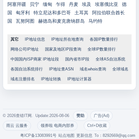
阿塞拜疆
贝宁
缅甸
乍得
丹麦
埃及
埃塞俄比亚
德
国
匈牙利
特立尼达和多巴哥
土耳其
阿拉伯联合酋长
国
瓦努阿图
赫德岛和麦克唐纳群岛
马约特
其它
IP地址信息
IP地址所在地查询
各国IP数量排行
网络公司IP地址
国家及地区IP段查询
全球IP数量排行
中国国内ISP商家 IP地址段
国内省市IP段
全球AS自治系统
各国自治系统排行
IP地址查ASN
域名whois查询
全球域名
域名注册排名
IP地址转换
IP地址计算器
© 2026查错IT网. Update:2026-08-06
赞助
广告(Ad)
雨云 云服务
领券啦 电商内部券
Ctrl+D收藏
粤ICP备13083991号
站点地图
更新信息
To：
8292669@qq.com