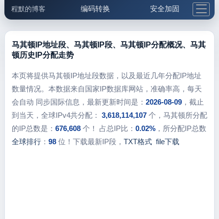
编码转换
安全加固
程默的博客
格式化与前端
网络工具
IP与域名
邮件工具
生活便民
更多工具
马其顿IP地址段、马其顿IP段、马其顿IP分配概况、马其
顿历史IP分配走势
5.1支付宝大红包
本页将提供马其顿IP地址段数据，以及最近几年分配IP地址
数量情况。本数据来自国家IP数据库网站，准确率高，每天
会自动 同步国际信息，最新更新时间是：
2026-08-09
，截止
到当天，全球IPv4共分配：
3,618,114,107
个，马其顿所分配
的IP总数是：
676,608
个！ 占总IP比：
0.02%
，所分配IP总数
全球排行
：
98
位！下载最新IP段，
TXT格式
file下载