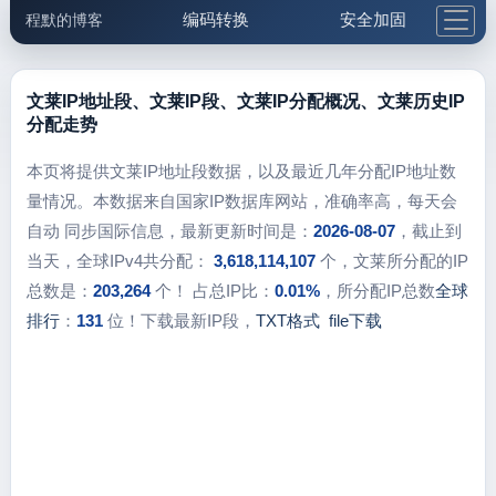
编码转换
安全加固
程默的博客
格式化与前端
网络工具
IP与域名
邮件工具
生活便民
更多工具
文莱IP地址段、文莱IP段、文莱IP分配概况、文莱历史IP
分配走势
5.1支付宝大红包
本页将提供文莱IP地址段数据，以及最近几年分配IP地址数
量情况。本数据来自国家IP数据库网站，准确率高，每天会
自动 同步国际信息，最新更新时间是：
2026-08-07
，截止到
当天，全球IPv4共分配：
3,618,114,107
个，文莱所分配的IP
总数是：
203,264
个！ 占总IP比：
0.01%
，所分配IP总数
全球
排行
：
131
位！下载最新IP段，
TXT格式
file下载