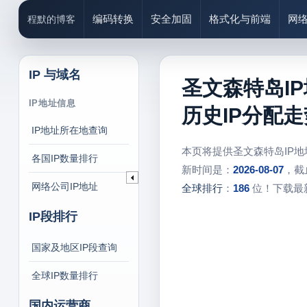
编码转换
安全加固
格式化与前端
网
程默的博客
IP 与域名
圣文森特岛I
IP地址信息
历史IP分配走
IP地址所在地查询
本页将提供圣文森特岛IP
各国IP数量排行
新时间是：
2026-08-07
，截
网络公司IP地址
全球排行
：
186
位！下载最新
IP段排行
国家及地区IP段查询
全球IP数量排行
国内运营商