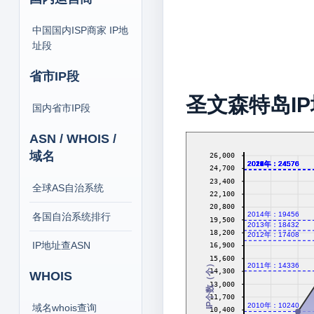
中国国内ISP商家 IP地
址段
省市IP段
圣文森特岛I
国内省市IP段
ASN / WHOIS /
域名
26,000
2016年：24576
2017年：24576
2018年：24576
2019年：24576
2020年：24576
2021年：24576
2022年：24576
2023年：24576
2024年：24576
2026年：24576
24,700
23,400
全球AS自治系统
22,100
20,800
2014年：19456
各国自治系统排行
19,500
2013年：18432
18,200
2012年：17408
IP地址查ASN
16,900
15,600
IP个数（个）
2011年：14336
14,300
WHOIS
13,000
11,700
2010年：10240
域名whois查询
10,400