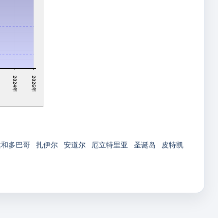
2024年
2026年
达和多巴哥
扎伊尔
安道尔
厄立特里亚
圣诞岛
皮特凯