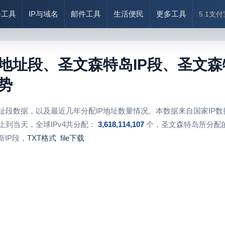
络工具
IP与域名
邮件工具
生活便民
更多工具
5.1支
P地址段、圣文森特岛IP段、圣文森
势
地址段数据，以及最近几年分配IP地址数量情况。本数据来自国家IP
止到当天，全球IPv4共分配：
3,618,114,107
个，圣文森特岛所分配的
IP段，
TXT格式
file下载