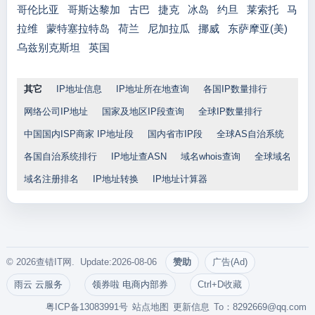
哥伦比亚
哥斯达黎加
古巴
捷克
冰岛
约旦
莱索托
马
拉维
蒙特塞拉特岛
荷兰
尼加拉瓜
挪威
东萨摩亚(美)
乌兹别克斯坦
英国
其它
IP地址信息
IP地址所在地查询
各国IP数量排行
网络公司IP地址
国家及地区IP段查询
全球IP数量排行
中国国内ISP商家 IP地址段
国内省市IP段
全球AS自治系统
各国自治系统排行
IP地址查ASN
域名whois查询
全球域名
域名注册排名
IP地址转换
IP地址计算器
© 2026查错IT网. Update:2026-08-06
赞助
广告(Ad)
雨云 云服务
领券啦 电商内部券
Ctrl+D收藏
粤ICP备13083991号
站点地图
更新信息
To：
8292669@qq.com