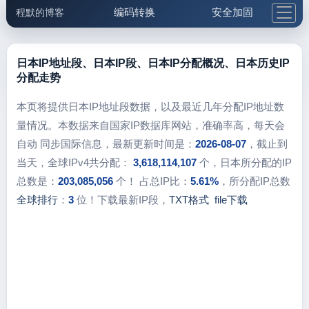
编码转换
安全加固
程默的博客
格式化与前端
网络工具
IP与域名
邮件工具
生活便民
更多工具
日本IP地址段、日本IP段、日本IP分配概况、日本历史IP
分配走势
5.1支付宝大红包
本页将提供日本IP地址段数据，以及最近几年分配IP地址数
量情况。本数据来自国家IP数据库网站，准确率高，每天会
自动 同步国际信息，最新更新时间是：
2026-08-07
，截止到
当天，全球IPv4共分配：
3,618,114,107
个，日本所分配的IP
总数是：
203,085,056
个！ 占总IP比：
5.61%
，所分配IP总数
全球排行
：
3
位！下载最新IP段，
TXT格式
file下载