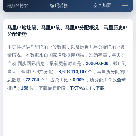
编码转换
安全加固
程默的博客
格式化与前端
网络工具
IP与域名
邮件工具
生活便民
更多工具
马里IP地址段、马里IP段、马里IP分配概况、马里历史IP
分配走势
5.1支付宝大红包
本页将提供马里IP地址段数据，以及最近几年分配IP地址数
量情况。本数据来自国家IP数据库网站，准确率高，每天会
自动 同步国际信息，最新更新时间是：
2026-08-08
，截止到
当天，全球IPv4共分配：
3,618,114,107
个，马里所分配的IP
总数是：
72,704
个！ 占总IP比：
0.00%
，所分配IP总数
全球
排行
：
156
位！下载最新IP段，
TXT格式
file下载