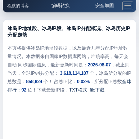
编码转换
安全加固
程默的博客
格式化与前端
网络工具
IP与域名
邮件工具
生活便民
更多工具
冰岛IP地址段、冰岛IP段、冰岛IP分配概况、冰岛历史IP
分配走势
5.1支付宝大红包
本页将提供冰岛IP地址段数据，以及最近几年分配IP地址数
量情况。本数据来自国家IP数据库网站，准确率高，每天会
自动 同步国际信息，最新更新时间是：
2026-08-07
，截止到
当天，全球IPv4共分配：
3,618,114,107
个，冰岛所分配的IP
总数是：
858,624
个！ 占总IP比：
0.02%
，所分配IP总数
全球
排行
：
92
位！下载最新IP段，
TXT格式
file下载