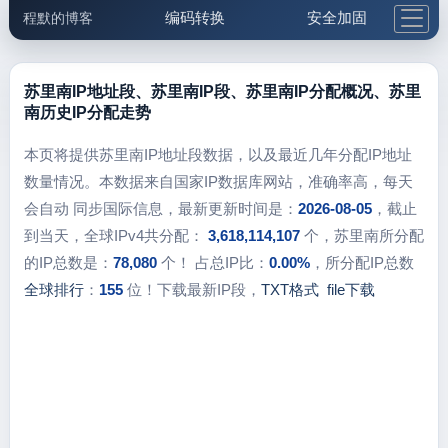
编码转换
安全加固
程默的博客
格式化与前端
网络工具
IP与域名
邮件工具
生活便民
更多工具
苏里南IP地址段、苏里南IP段、苏里南IP分配概况、苏里
南历史IP分配走势
5.1支付宝大红包
本页将提供苏里南IP地址段数据，以及最近几年分配IP地址
数量情况。本数据来自国家IP数据库网站，准确率高，每天
会自动 同步国际信息，最新更新时间是：
2026-08-05
，截止
到当天，全球IPv4共分配：
3,618,114,107
个，苏里南所分配
的IP总数是：
78,080
个！ 占总IP比：
0.00%
，所分配IP总数
全球排行
：
155
位！下载最新IP段，
TXT格式
file下载