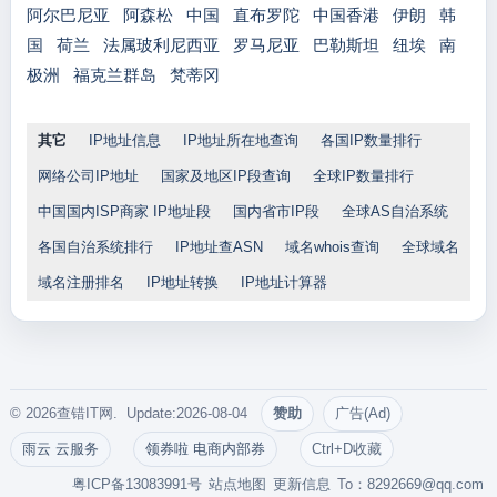
阿尔巴尼亚
阿森松
中国
直布罗陀
中国香港
伊朗
韩
国
荷兰
法属玻利尼西亚
罗马尼亚
巴勒斯坦
纽埃
南
极洲
福克兰群岛
梵蒂冈
其它
IP地址信息
IP地址所在地查询
各国IP数量排行
网络公司IP地址
国家及地区IP段查询
全球IP数量排行
中国国内ISP商家 IP地址段
国内省市IP段
全球AS自治系统
各国自治系统排行
IP地址查ASN
域名whois查询
全球域名
域名注册排名
IP地址转换
IP地址计算器
© 2026查错IT网. Update:2026-08-04
赞助
广告(Ad)
雨云 云服务
领券啦 电商内部券
Ctrl+D收藏
粤ICP备13083991号
站点地图
更新信息
To：
8292669@qq.com