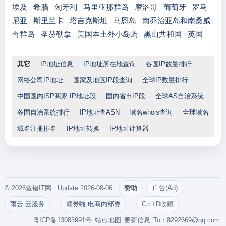
埃及
希腊
匈牙利
马里亚那群岛
摩洛哥
葡萄牙
罗马
尼亚
斯里兰卡
塔吉克斯坦
马恩岛
南乔治亚岛和南桑威
奇群岛
圣赫勒拿
美国本土外小岛屿
黑山共和国
英国
其它
IP地址信息
IP地址所在地查询
各国IP数量排行
网络公司IP地址
国家及地区IP段查询
全球IP数量排行
中国国内ISP商家 IP地址段
国内省市IP段
全球AS自治系统
各国自治系统排行
IP地址查ASN
域名whois查询
全球域名
域名注册排名
IP地址转换
IP地址计算器
© 2026查错IT网. Update:2026-08-06
赞助
广告(Ad)
雨云 云服务
领券啦 电商内部券
Ctrl+D收藏
粤ICP备13083991号
站点地图
更新信息
To：
8292669@qq.com