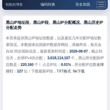
编码转换
安全加固
程默的博客
格式化与前端
网络工具
IP与域名
邮件工具
生活便民
更多工具
黑山IP地址段、黑山IP段、黑山IP分配概况、黑山历史IP
分配走势
5.1支付宝大红包
本页将提供黑山IP地址段数据，以及最近几年分配IP地址数
量情况。本数据来自国家IP数据库网站，准确率高，每天会
自动 同步国际信息，最新更新时间是：
2026-08-07
，截止到
当天，全球IPv4共分配：
3,618,114,107
个，黑山所分配的IP
总数是：
220,160
个！ 占总IP比：
0.01%
，所分配IP总数
全球
排行
：
127
位！下载最新IP段，
TXT格式
file下载