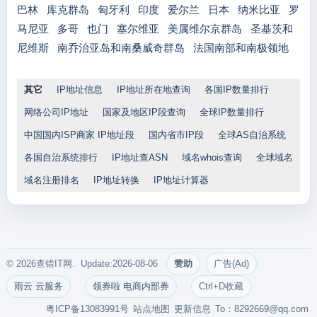
巴林
库克群岛
匈牙利
印度
爱尔兰
日本
纳米比亚
罗
马尼亚
多哥
也门
塞尔维亚
美属维尔京群岛
圣基茨和
尼维斯
南乔治亚岛和南桑威奇群岛
法国南部和南极领地
其它
IP地址信息
IP地址所在地查询
各国IP数量排行
网络公司IP地址
国家及地区IP段查询
全球IP数量排行
中国国内ISP商家 IP地址段
国内省市IP段
全球AS自治系统
各国自治系统排行
IP地址查ASN
域名whois查询
全球域名
域名注册排名
IP地址转换
IP地址计算器
© 2026查错IT网. Update:2026-08-06
赞助
广告(Ad)
雨云 云服务
领券啦 电商内部券
Ctrl+D收藏
粤ICP备13083991号
站点地图
更新信息
To：
8292669@qq.com