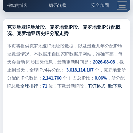
编码转换
安全加固
程默的博客
格式化与前端
网络工具
IP与域名
邮件工具
生活便民
更多工具
克罗地亚IP地址段、克罗地亚IP段、克罗地亚IP分配概
况、克罗地亚历史IP分配走势
5.1支付宝大红包
本页将提供克罗地亚IP地址段数据，以及最近几年分配IP地
址数量情况。本数据来自国家IP数据库网站，准确率高，每
天会自动 同步国际信息，最新更新时间是：
2026-08-08
，截
止到当天，全球IPv4共分配：
3,618,114,107
个，克罗地亚所
分配的IP总数是：
2,141,760
个！ 占总IP比：
0.06%
，所分配
IP总数
全球排行
：
71
位！下载最新IP段，
TXT格式
file下载