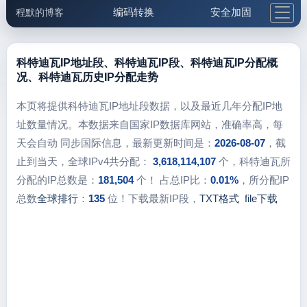
编码转换
安全加固
程默的博客
格式化与前端
网络工具
IP与域名
邮件工具
生活便民
更多工具
科特迪瓦IP地址段、科特迪瓦IP段、科特迪瓦IP分配概
况、科特迪瓦历史IP分配走势
5.1支付宝大红包
本页将提供科特迪瓦IP地址段数据，以及最近几年分配IP地
址数量情况。本数据来自国家IP数据库网站，准确率高，每
天会自动 同步国际信息，最新更新时间是：
2026-08-07
，截
止到当天，全球IPv4共分配：
3,618,114,107
个，科特迪瓦所
分配的IP总数是：
181,504
个！ 占总IP比：
0.01%
，所分配IP
总数
全球排行
：
135
位！下载最新IP段，
TXT格式
file下载