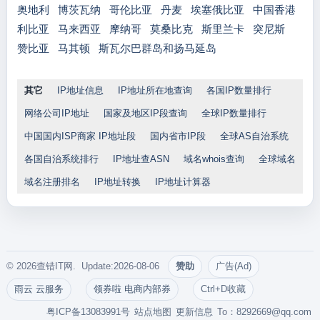
奥地利
博茨瓦纳
哥伦比亚
丹麦
埃塞俄比亚
中国香港
利比亚
马来西亚
摩纳哥
莫桑比克
斯里兰卡
突尼斯
赞比亚
马其顿
斯瓦尔巴群岛和扬马延岛
其它
IP地址信息
IP地址所在地查询
各国IP数量排行
网络公司IP地址
国家及地区IP段查询
全球IP数量排行
中国国内ISP商家 IP地址段
国内省市IP段
全球AS自治系统
各国自治系统排行
IP地址查ASN
域名whois查询
全球域名
域名注册排名
IP地址转换
IP地址计算器
© 2026查错IT网. Update:2026-08-06
赞助
广告(Ad)
雨云 云服务
领券啦 电商内部券
Ctrl+D收藏
粤ICP备13083991号
站点地图
更新信息
To：
8292669@qq.com