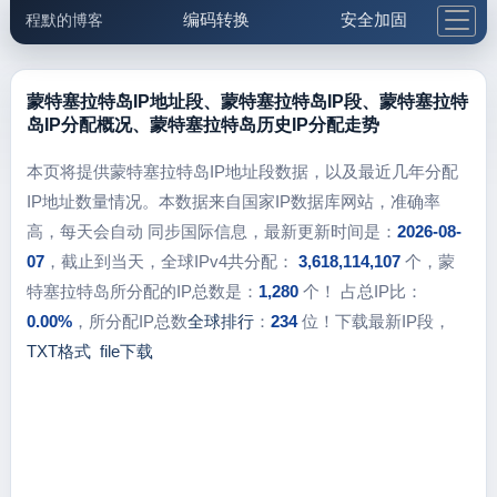
编码转换
安全加固
程默的博客
格式化与前端
网络工具
IP与域名
邮件工具
生活便民
更多工具
蒙特塞拉特岛IP地址段、蒙特塞拉特岛IP段、蒙特塞拉特
岛IP分配概况、蒙特塞拉特岛历史IP分配走势
5.1支付宝大红包
本页将提供蒙特塞拉特岛IP地址段数据，以及最近几年分配
IP地址数量情况。本数据来自国家IP数据库网站，准确率
高，每天会自动 同步国际信息，最新更新时间是：
2026-08-
07
，截止到当天，全球IPv4共分配：
3,618,114,107
个，蒙
特塞拉特岛所分配的IP总数是：
1,280
个！ 占总IP比：
0.00%
，所分配IP总数
全球排行
：
234
位！下载最新IP段，
TXT格式
file下载